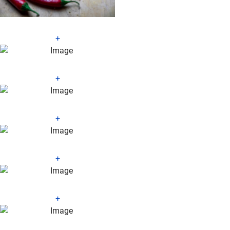
+
+
+
+
+